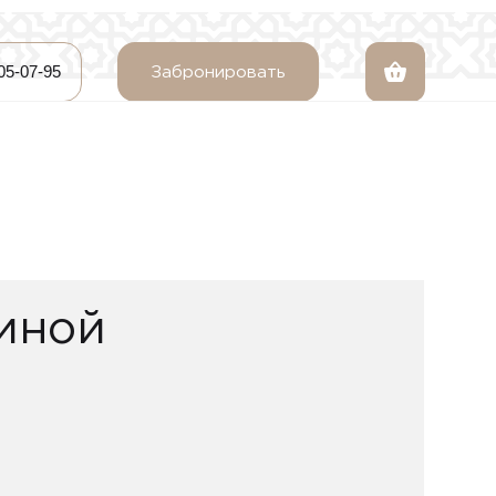
205-07-95
Забронировать
диной