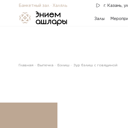
Банкетный зал · Халяль
г. Казань, ​у
Меропри
Залы
Главная
Выпечка
Бэлиш
Зур бэлиш c говядиной