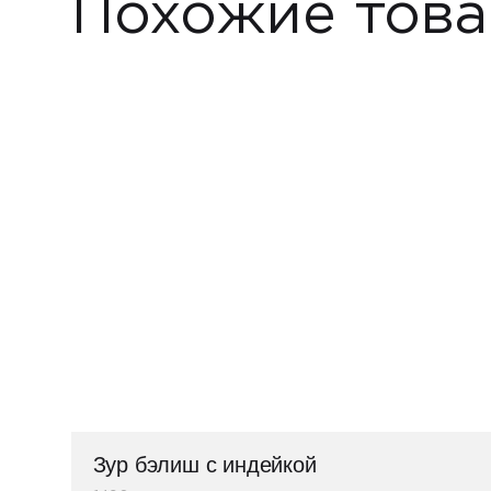
Похожие тов
Зур бэлиш c индейкой