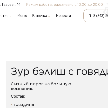
л. Газовая, 14
Режим работы: ежедневно с 10:00 до 20:00
8 (843) 
ятия
Выпечка
Меню
Новости
Бэлиш
Ватрушки
Кыстыбый
Пирожки
Пироги
Сметанники
Сладости
Зур бэлиш c говя
Эчпочмак
Сытный пирог на большую
компанию
Состав:
говядина