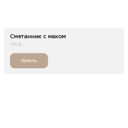
Сметанник c маком
790 ₽
Купить