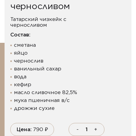
черносливом
Татарский чизкейк с
черносливом
Состав:
сметана
яйцо
чернослив
ванильный сахар
вода
кефир
масло сливочное 82,5%
мука пшеничная в/с
дрожжи сухие
Цена:
790
₽
-
+