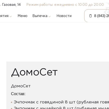
л. Газовая, 14
Режим работы: ежедневно с 10:00 до 20:00
8 (843) 
ятия
Выпечка
Меню
Новости
Бэлиш
Ватрушки
Кыстыбый
Пирожки
Пироги
Сметанники
Сладости
ДомоСет
Эчпочмак
ДомоСет
Состав:
Эчпочмак с говядиной 8 шт (рубленая говя
Эчпочмак с индейкой 8 шт (рубленая индей