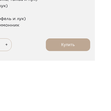
лук)
фель и лук)
лимонник
+
Купить